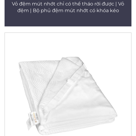
Vỏ đệm mút nhớt chỉ có thể tháo rời được | Vỏ
đệm | Bộ phủ đệm mút nhớt có khóa kéo