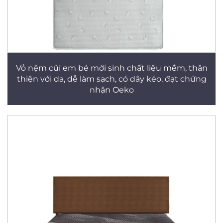
Vỏ nệm cũi em bé mới sinh chất liệu mềm, thân
thiện với da, dễ làm sạch, có dây kéo, đạt chứng
nhận Oeko