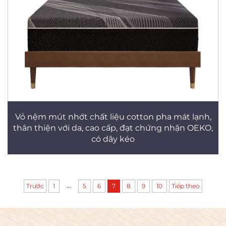
Vỏ nệm mút nhớt chất liệu cotton pha mát lạnh,
thân thiện với da, cao cấp, đạt chứng nhận OEKO,
có dây kéo
...
Trước
1
5
6
7
8
9
10
Tiếp theo