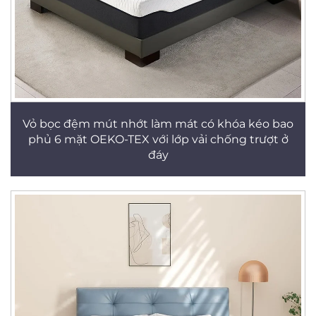
Vỏ bọc đệm mút nhớt làm mát có khóa kéo bao
phủ 6 mặt OEKO-TEX với lớp vải chống trượt ở
đáy