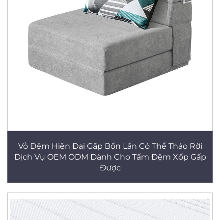
Vỏ Đệm Hiện Đại Gấp Bốn Lần Có Thể Tháo Rời
Dịch Vụ OEM ODM Dành Cho Tấm Đệm Xốp Gấp
Được