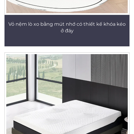
Vỏ nệm lò xo bằng mút nhớ có thiết kế khóa kéo
ở đáy