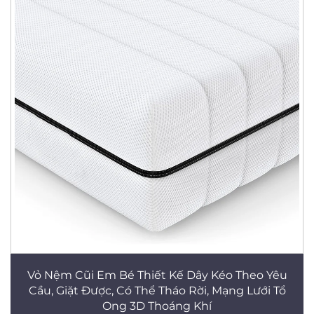
Vỏ Nệm Cũi Em Bé Thiết Kế Dây Kéo Theo Yêu
Cầu, Giặt Được, Có Thể Tháo Rời, Mạng Lưới Tổ
Ong 3D Thoáng Khí