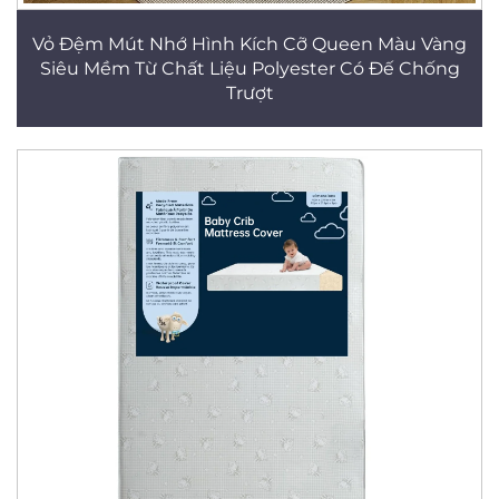
Vỏ Đệm Mút Nhớ Hình Kích Cỡ Queen Màu Vàng
Siêu Mềm Từ Chất Liệu Polyester Có Đế Chống
Trượt