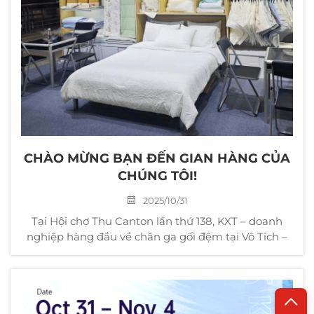
CHÀO MỪNG BẠN ĐẾN GIAN HÀNG CỦA
CHÚNG TÔI!
2025/10/31
Tại Hội chợ Thu Canton lần thứ 138, KXT – doanh
nghiệp hàng đầu về chăn ga gối đệm tại Vô Tích –
đã xuất hiện tại khu trưng bày với chủ đề "Tích hợp
Công nghiệp và Thương mại, Dịch vụ trọn gói từ
Nguyên vật liệu đến Sản phẩm hoàn thiện". Tổng
thể kiến trúc...