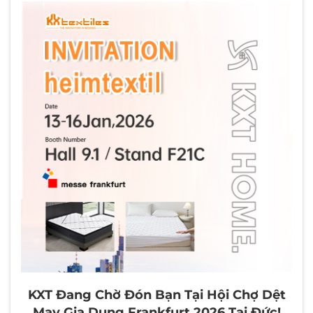
thẩm quyền. Thành tựu mang tính mốc son này
đánh dấu việc KXT đã đạt đến...
KXT Đang Chờ Đón Bạn Tại Hội Chợ Dệt
May Gia Dụng Frankfurt 2026 Tại Đức!