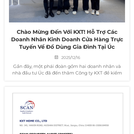
Chào Mừng Đến Với KXT! Hỗ Trợ Các
Doanh Nhân Kinh Doanh Cửa Hàng Trực
Tuyến Về Đồ Dùng Gia Đình Tại Úc
2025/12/16
Gần đây, một phái đoàn gồm hai doanh nhân và
nhà đầu tư Úc đã đến thăm Công ty KXT để kiểm
tra thực địa và trao đổi. Cuộc kiểm tra này nhằm
mục đích tìm hiểu quy mô và năng lực của nhà
máy KXT và đánh giá xem đơn vị có đáp ứng các
điều kiện sản xuất tương ứng hay không.