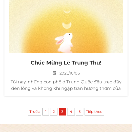
Chúc Mừng Lễ Trung Thu!
2025/10/06
Tối nay, những con phố ở Trung Quốc đều treo đầy
đèn lồng và không khí ngập tràn hương thơm của
hoa quế. Tết Trung Thu là thời gian đoàn viên gia
đình, đồng thời cũng là một lễ hội để kế thừa và
chia sẻ. Mong ánh trăng sáng mang đến sự ấm áp
Trước
1
2
3
4
5
Tiếp theo
và...