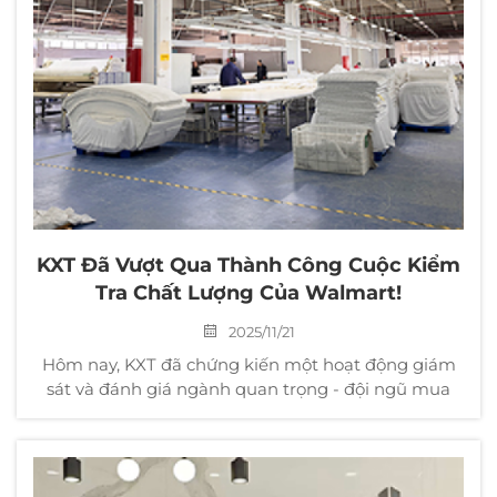
KXT Đã Vượt Qua Thành Công Cuộc Kiểm
Tra Chất Lượng Của Walmart!
2025/11/21
Hôm nay, KXT đã chứng kiến một hoạt động giám
sát và đánh giá ngành quan trọng - đội ngũ mua
hàng toàn cầu của Walmart đã tiến hành kiểm tra
thực địa nhà máy của công ty chúng tôi. Hoạt động
kiểm tra nhà máy này tập trung vào các chỉ số cốt
lõi như cung ứng...