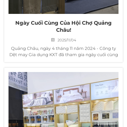
Ngày Cuối Cùng Của Hội Chợ Quảng
Châu!
2025/11/04
Quảng Châu, ngày 4 tháng 11 năm 2024 - Công ty
Dệt may Gia dụng KXT đã tham gia ngày cuối cùng
của Hội chợ Quảng Châu (Hội chợ Nhập khẩu và
Xuất khẩu Trung Quốc), kéo dài trong nhiều ngày.
Triển lãm này đã đón tiếp lượng lớn khách hàng cũ
và mới từ xa tới, góp phần tăng cường thêm...