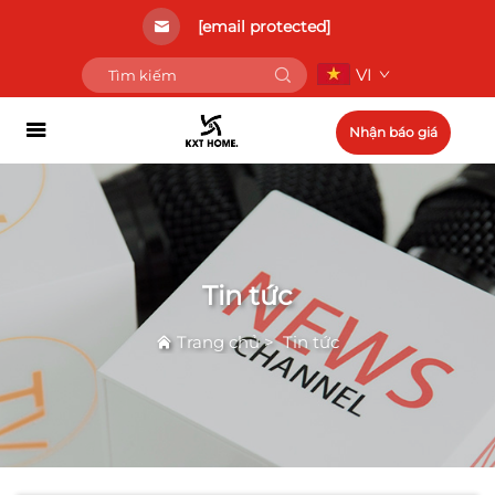
[email protected]
VI
Nhận báo giá
Tin tức
Trang chủ
>
Tin tức