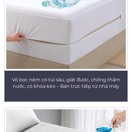
Vỏ bọc nệm có túi sâu, giặt được, chống thấm
nước, có khóa kéo – Bán trực tiếp từ nhà máy