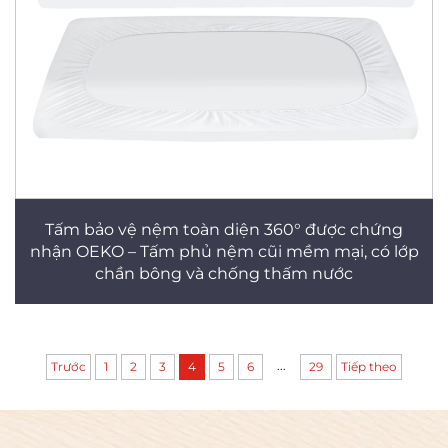
Tấm bảo vệ nệm toàn diện 360° được chứng
nhận OEKO – Tấm phủ nệm cũi mềm mại, có lớp
chần bông và chống thấm nước
...
Trước
1
2
3
4
5
6
29
Tiếp theo