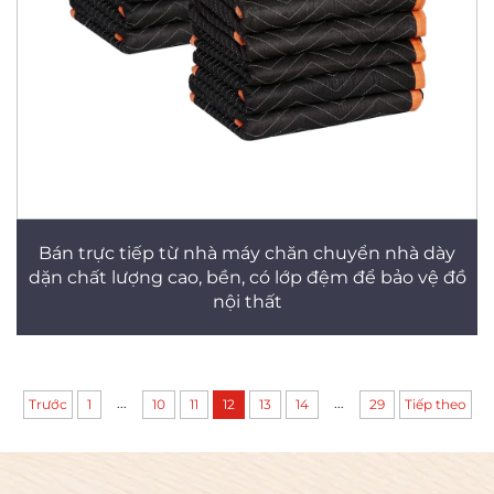
Bán trực tiếp từ nhà máy chăn chuyển nhà dày
dặn chất lượng cao, bền, có lớp đệm để bảo vệ đồ
nội thất
...
...
Trước
1
10
11
12
13
14
29
Tiếp theo