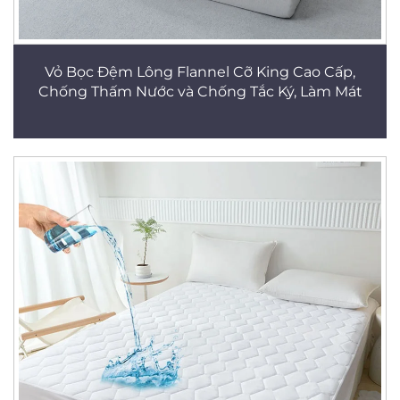
Vỏ Bọc Đệm Lông Flannel Cỡ King Cao Cấp,
Chống Thấm Nước và Chống Tắc Ký, Làm Mát