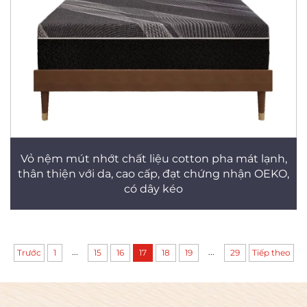
Vỏ nệm mút nhớt chất liệu cotton pha mát lạnh,
thân thiện với da, cao cấp, đạt chứng nhận OEKO,
có dây kéo
...
...
Trước
1
15
16
17
18
19
29
Tiếp theo