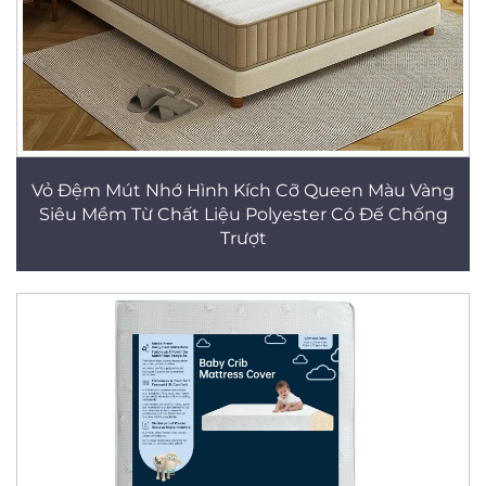
Vỏ Đệm Mút Nhớ Hình Kích Cỡ Queen Màu Vàng
Siêu Mềm Từ Chất Liệu Polyester Có Đế Chống
Trượt