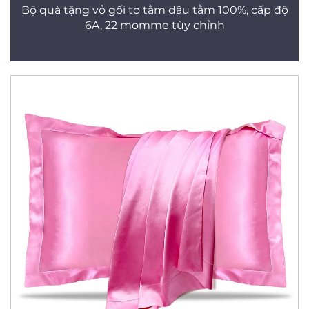
Bộ quà tặng vỏ gối tơ tằm dâu tằm 100%, cấp độ
6A, 22 momme tùy chỉnh