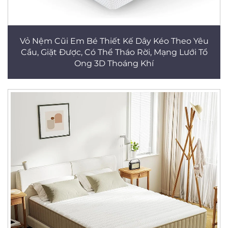
Vỏ Nệm Cũi Em Bé Thiết Kế Dây Kéo Theo Yêu
Cầu, Giặt Được, Có Thể Tháo Rời, Mạng Lưới Tổ
Ong 3D Thoáng Khí