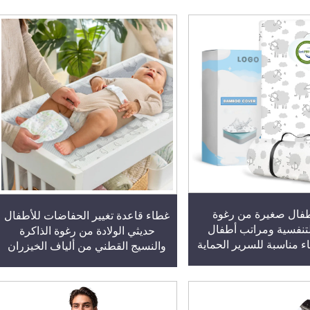
طفال صغيرة من رغوة
غطاء قاعدة تغيير الحفاضات للأطفال
لتنفسية ومراتب أطفال
حديثي الولادة من رغوة الذاكرة
ء مناسبة للسرير الحماية
والنسيج القطني من ألياف الخيزران
السرير الصغير
فائقة النعومة مع حواف مطاطية