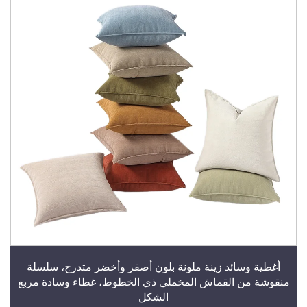
أغطية وسائد زينة ملونة بلون أصفر وأخضر متدرج، سلسلة
منقوشة من القماش المخملي ذي الخطوط، غطاء وسادة مربع
الشكل