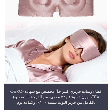
غطاء وسادة حريري كبير جدًّا مخصص مع شهادة OEKO-
TEX، بوزن ١٦ و١٩ و٢٢ مومي، من الدرجة ٦أ، مصنوع
بالكامل من حرير التوت بنسبة ١٠٠٪، وكمامة نوم