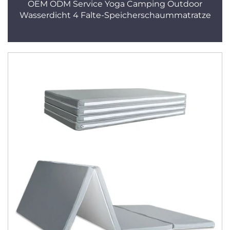
OEM ODM Service Yoga Camping Outdoor
Wasserdicht 4 Falte-Speicherschaummatratze