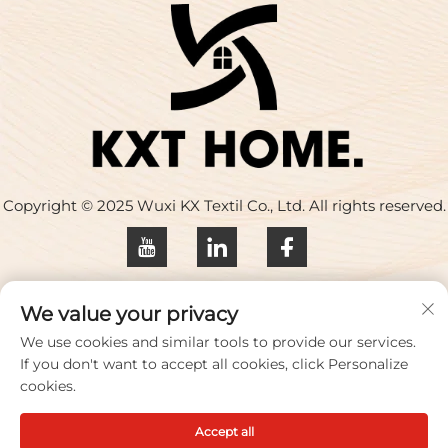
Copyright © 2025 Wuxi KX Textil Co., Ltd. All rights reserved.
Datenschutzrichtlinie
We value your privacy
Kontaktieren Sie uns
We use cookies and similar tools to provide our services.
If you don't want to accept all cookies, click Personalize
Address: Gebäude 17, Huaqing Creative Park, Nr. 33
cookies.
Zhihui Road, Stadt Wuxi, Provinz Jiangsu, China
Accept all
Tel.:
+86-18100656573