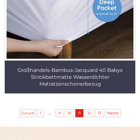
Großhandels-Bambus-Jacquard 40 Babys
Strickbettmatte Wasserdichter
Matratzenschonerbezug
...
Zurück
1
9
10
11
12
13
Weiter