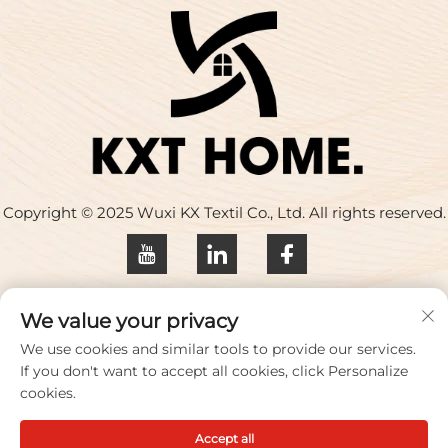
Copyright © 2025 Wuxi KX Textil Co., Ltd. All rights reserved.
Datenschutzrichtlinie
We value your privacy
Kontaktieren Sie uns
We use cookies and similar tools to provide our services.
If you don't want to accept all cookies, click Personalize
Address: Gebäude 17, Huaqing Creative Park, Nr. 33
cookies.
Zhihui Road, Stadt Wuxi, Provinz Jiangsu, China
Accept all
Tel.:
+86-18100656573