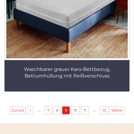
Waschbarer grauer Karo-Bettbezug,
Bettumhüllung mit Reißverschluss
...
...
Zurück
1
7
8
9
10
11
13
Weiter