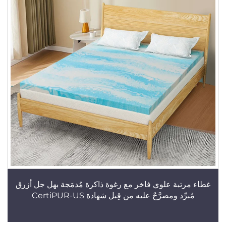
غطاء مرتبة علوي فاخر مع رغوة ذاكرة مُدمَجة بهل جل أزرق
مُبرِّد ومصرَّحٌ عليه من قِبل شهادة CertiPUR-US