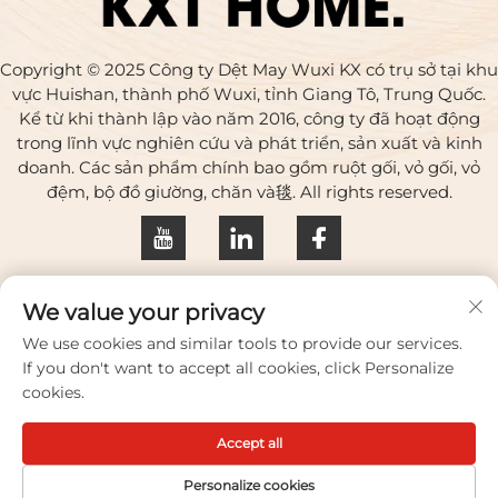
Copyright © 2025 Công ty Dệt May Wuxi KX có trụ sở tại khu
vực Huishan, thành phố Wuxi, tỉnh Giang Tô, Trung Quốc.
Kể từ khi thành lập vào năm 2016, công ty đã hoạt động
trong lĩnh vực nghiên cứu và phát triển, sản xuất và kinh
doanh. Các sản phẩm chính bao gồm ruột gối, vỏ gối, vỏ
đệm, bộ đồ giường, chăn và毯. All rights reserved.
Chính sách bảo mật
We value your privacy
Liên hệ chúng tôi
We use cookies and similar tools to provide our services.
If you don't want to accept all cookies, click Personalize
Address: Tòa nhà 17, Huaqing Creative Park, số 33 Zhihui
cookies.
Road, thành phố Wuxi, tỉnh Jiangsu, Trung Quốc
Accept all
Điện thoại:
+86-18100656573
E-mail:
[email protected]
Personalize cookies