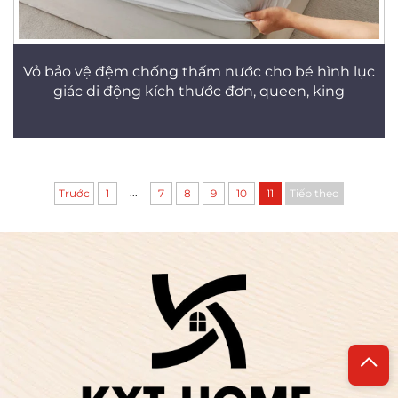
Vỏ bảo vệ đệm chống thấm nước cho bé hình lục
giác di động kích thước đơn, queen, king
...
Trước
1
7
8
9
10
11
Tiếp theo