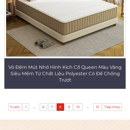
Vỏ Đệm Mút Nhớ Hình Kích Cỡ Queen Màu Vàng
Siêu Mềm Từ Chất Liệu Polyester Có Đế Chống
Trượt
...
...
Trước
1
6
7
8
9
10
13
Tiếp theo