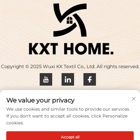
Copyright © 2025 Wuxi KX Textil Co., Ltd. All rights reserved.
Datenschutzrichtlinie
We value your privacy
Kontaktieren Sie uns
We use cookies and similar tools to provide our services.
If you don't want to accept all cookies, click Personalize
Address: Gebäude 17, Huaqing Creative Park, Nr. 33
cookies.
Zhihui Road, Stadt Wuxi, Provinz Jiangsu, China
Accept all
Tel.:
+86-18100656573