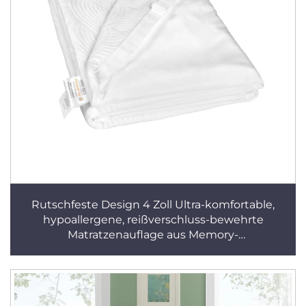
Rutschfeste Design 4 Zoll Ultra-komfortable,
hypoallergene, reißverschluss-bewehrte
Matratzenauflage aus Memory-
Schaumstoffbezug