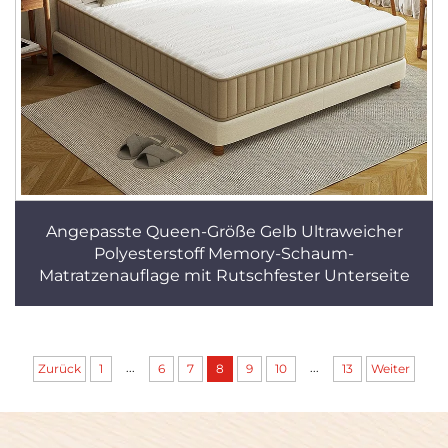
Angepasste Queen-Größe Gelb Ultraweicher
Polyesterstoff Memory-Schaum-
Matratzenauflage mit Rutschfester Unterseite
...
...
Zurück
1
6
7
8
9
10
13
Weiter