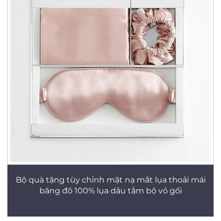
Bộ quà tặng tùy chỉnh mặt nạ mắt lụa thoải mái
băng đô 100% lụa dâu tằm bộ vỏ gối