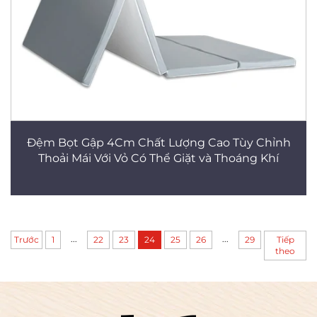
Đệm Bọt Gập 4Cm Chất Lượng Cao Tùy Chỉnh
Thoải Mái Với Vỏ Có Thể Giặt và Thoáng Khí
...
...
Trước
1
22
23
24
25
26
29
Tiếp
theo