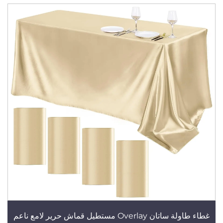
غطاء طاولة ساتان Overlay مستطيل قماش حرير لامع ناعم