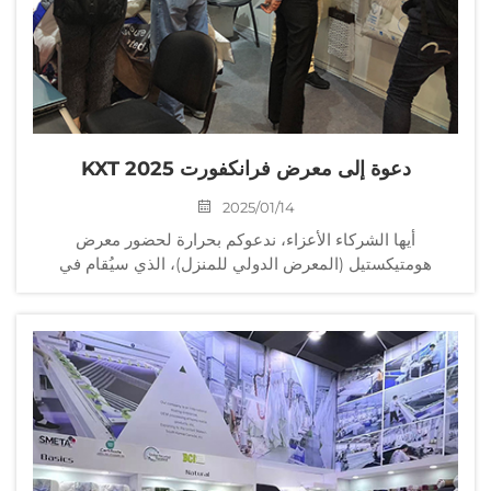
دعوة إلى معرض فرانكفورت KXT 2025
2025/01/14
أيها الشركاء الأعزاء، ندعوكم بحرارة لحضور معرض
هومتيكستيل (المعرض الدولي للمنزل)، الذي سيُقام في
فرانكفورت بألمانيا في يناير 2025. سيكون كي إكس تي أحد
المشاركين في المعرض، حيث سيعرض أحدث منتجاتنا من
الفراش عالي الجودة بما في ذلك المراتب...