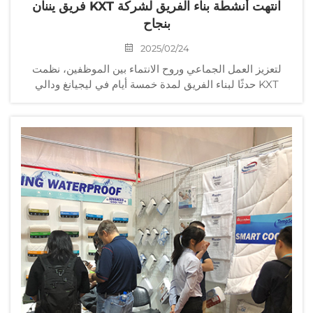
انتهت أنشطة بناء الفريق لشركة KXT فريق يننان
بنجاح
2025/02/24
لتعزيز العمل الجماعي وروح الانتماء بين الموظفين، نظمت
KXT حدثًا لبناء الفريق لمدة خمسة أيام في ليجيانغ ودالي
بمقاطعة يننان في فبراير 2025. الهدف من الحدث هو تعميق
فهم الموظفين للفريق من خلال التجارب الثقافية ...