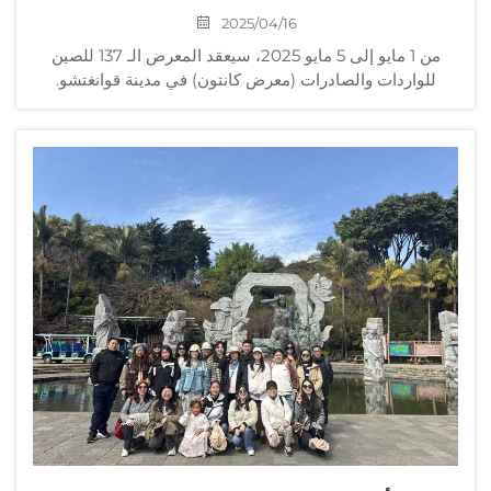
2025/04/16
من 1 مايو إلى 5 مايو 2025، سيعقد المعرض الـ 137 للصين
للواردات والصادرات (معرض كانتون) في مدينة قوانغتشو.
مخصص لصناعة النسيج المنزلي لمدة خمسة أيام، يدعوكم KXT
بصدق لمشاهدة منتجاتنا وأقمشتنا الجديدة! سيكون مديرو
المبيعات لدينا وأعضاؤهم جاهزين للإجابة على أسئلتكم
ومساعدتكم في الحصول على المنتجات والأقمشة التي تلبي
احتياجاتكم بشكل أفضل.