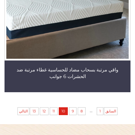
واقي مرتبة بسحاب مضاد للحساسية غطاء مرتبة ضد
الحشرات 6 جوانب
...
السابق
1
8
9
10
11
12
13
التالي