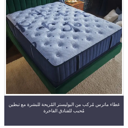
غطاء ماترس مُركب من البوليستر المُريحة للبشرة مع تبطين
مُحبب للفنادق الفاخرة