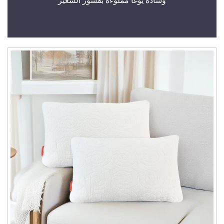
وسادة يوغا مملوءة بقشور الشعير