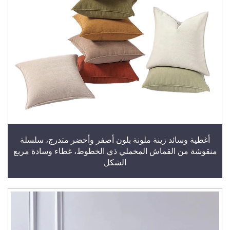
أغطية وسائد زينة ملونة بلون أصفر وأخضر متدرج، سلسلة
منقوشة من القماش المخملي ذي الخطوط، غطاء وسادة مربع
الشكل