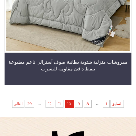
مفروشات منزلية شتوية بطانية صوف أسترالي ناعم مطبوعة
بنمط دافئ مقاومة للتسرب
...
...
السابق
1
8
9
10
11
12
29
التالي