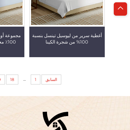
أغطية سرير من ليوسيل تينسل بنسبة
مجموعة أور
100% من شجرة الكينا
100٪ معتمدة من OEKO-TEX
...
السابق
1
18
9