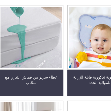
ة تذكورية قابلة للإزالة
غطاء سرير من قماش التيري مع
للمواليد الجدد
سحّاب