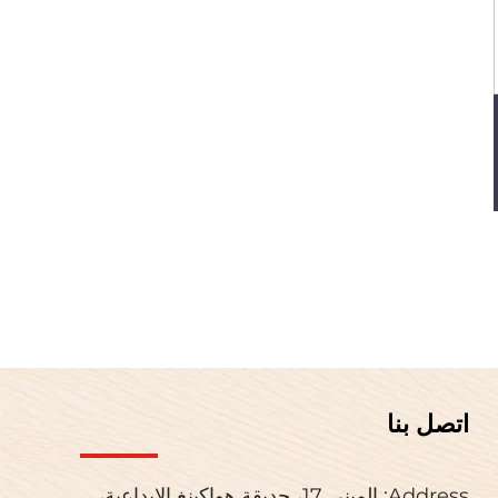
اتصل بنا
Address: المبنى 17، حديقة هواكينغ الإبداعية،