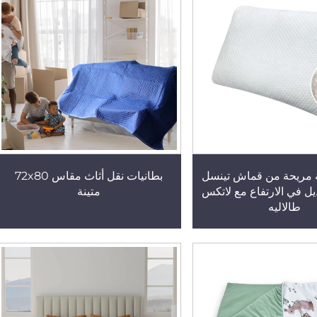
 مريحة من قماش تينسل
بطانيات نقل أثاث مقاس 72x80
ديل في الارتفاع مع لاتكس
متينة
طالاليه