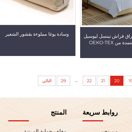
وسادة يوغا مملوءة بقشور الشعير
اق فراش تينسل ليوسيل
...
1
20
21
22
29
التالي
روابط سريعة
المنتج
من نحن
مغلف حماية المرتبة